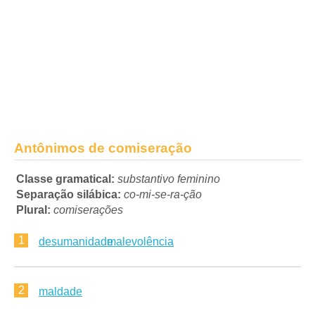
Antônimos de comiseração
Classe gramatical:
substantivo feminino
Separação silábica:
co-mi-se-ra-ção
Plural:
comiserações
1
desumanidade
malevolência
2
maldade