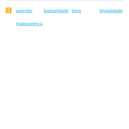
3
aversão
barbaridade
birra
brutalidade
malquerença