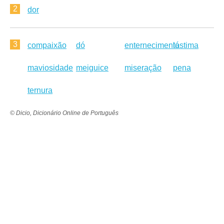
2
dor
3
compaixão
dó
enternecimento
lástima
maviosidade
meiguice
miseração
pena
ternura
© Dicio, Dicionário Online de Português