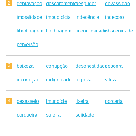
2
depravação
descaramento
despudor
devassidão
imoralidade
impudicícia
indecência
indecoro
libertinagem
libidinagem
licenciosidade
obscenidade
perversão
3
baixeza
corrupção
desonestidade
desonra
incorreção
indignidade
torpeza
vileza
4
desasseio
imundície
lixeira
porcaria
porqueira
sujeira
sujidade