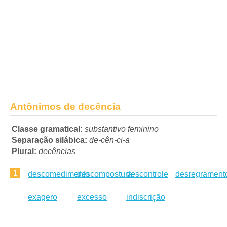
Antônimos de decência
Classe gramatical:
substantivo feminino
Separação silábica:
de-cên-ci-a
Plural:
decências
1
descomedimento
descompostura
descontrole
desregrament
exagero
excesso
indiscrição