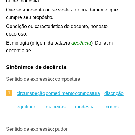
ou de modéstia.
Que se apresenta ou se veste apropriadamente; que
cumpre seu propósito.
Condição ou característica de decente, honesto,
decoroso.
Etimologia (origem da palavra
decência
). Do latim
decentia.ae.
Sinônimos de decência
Sentido da expressão: compostura
1
circunspeção
comedimento
compostura
discrição
equilíbrio
maneiras
modéstia
modos
Sentido da expressão: pudor