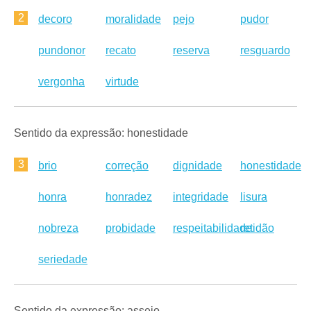
2
decoro
moralidade
pejo
pudor
pundonor
recato
reserva
resguardo
vergonha
virtude
Sentido da expressão: honestidade
3
brio
correção
dignidade
honestidade
honra
honradez
integridade
lisura
nobreza
probidade
respeitabilidade
retidão
seriedade
Sentido da expressão: asseio