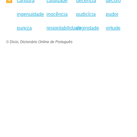
candura
castidade
decência
decoro
ingenuidade
inocência
pudicícia
pudor
pureza
respeitabilidade
virgindade
virtude
© Dicio, Dicionário Online de Português