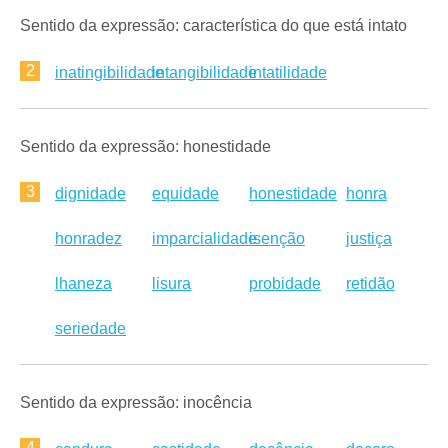
Sentido da expressão: característica do que está intato
2
inatingibilidade
intangibilidade
intatilidade
Sentido da expressão: honestidade
3
dignidade
equidade
honestidade
honra
honradez
imparcialidade
isenção
justiça
lhaneza
lisura
probidade
retidão
seriedade
Sentido da expressão: inocência
4