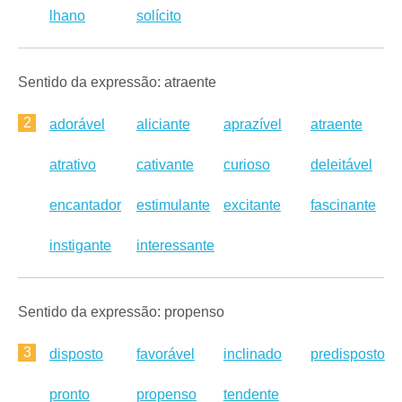
lhano
solícito
Sentido da expressão: atraente
2
adorável
aliciante
aprazível
atraente
atrativo
cativante
curioso
deleitável
encantador
estimulante
excitante
fascinante
instigante
interessante
Sentido da expressão: propenso
3
disposto
favorável
inclinado
predisposto
pronto
propenso
tendente