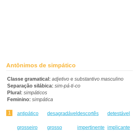
Antônimos de simpático
Classe gramatical:
adjetivo
e
substantivo masculino
Separação silábica:
sim-pá-ti-co
Plural:
simpáticos
Feminino:
simpática
1
antipático
desagradável
descortês
detestável
grosseiro
grosso
impertinente
implicante