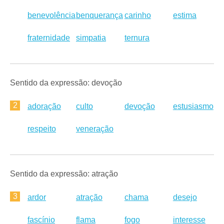
benevolência
benquerança
carinho
estima
fraternidade
simpatia
ternura
Sentido da expressão: devoção
2
adoração
culto
devoção
estusiasmo
respeito
veneração
Sentido da expressão: atração
3
ardor
atração
chama
desejo
fascínio
flama
fogo
interesse