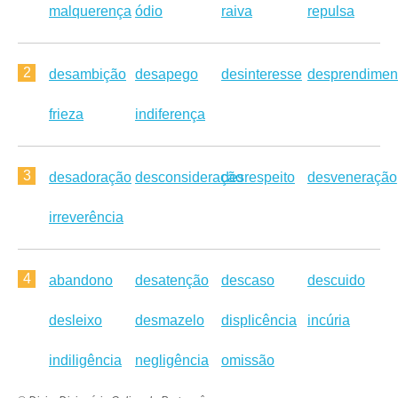
malquerença
ódio
raiva
repulsa
2
desambição
desapego
desinteresse
desprendimen
frieza
indiferença
3
desadoração
desconsideração
desrespeito
desveneração
irreverência
4
abandono
desatenção
descaso
descuido
desleixo
desmazelo
displicência
incúria
indiligência
negligência
omissão