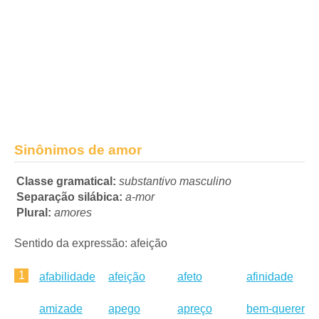
Sinônimos de amor
Classe gramatical:
substantivo masculino
Separação silábica:
a-mor
Plural:
amores
Sentido da expressão: afeição
1
afabilidade
afeição
afeto
afinidade
amizade
apego
apreço
bem-querer