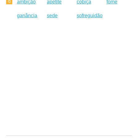
8
ambição
apetite
cobiça
fome
ganância
sede
sofreguidão