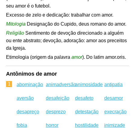
seu amor é o futebol.
Excesso de zelo e dedicação: trabalhar com amor.
Mitologia
Designação do Cupido, deus romano do amor.
Religião
Sentimento de devoção direcionado a alguém
ou ente abstrato; devoção, adoração: amor aos preceitos
da Igreja.
Etimologia (origem da palavra
amor
). Do latim amor.oris.
Antônimos de amor
1
abominação
animadversão
animosidade
antipatia
aversão
desafeição
desafeto
desamor
desapreço
desprezo
detestação
execração
fobia
horror
hostilidade
inimizade