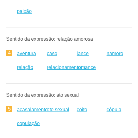
paixão
Sentido da expressão: relação amorosa
4
aventura
caso
lance
namoro
relação
relacionamento
romance
Sentido da expressão: ato sexual
5
acasalamento
ato sexual
coito
cópula
copulação