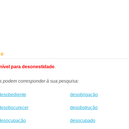
de
nível para desonestidade
.
es podem corresponder à sua pesquisa:
desobediente
desobrigação
desobscurecer
desobstrução
desocupação
desocupado