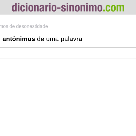
mos de desonestidade
u
antônimos
de uma palavra