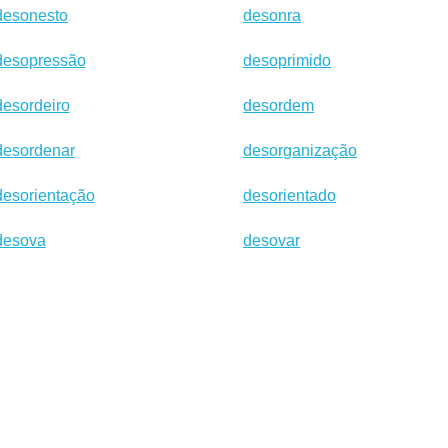
desonesto
desonra
desopressão
desoprimido
desordeiro
desordem
desordenar
desorganização
desorientação
desorientado
desova
desovar