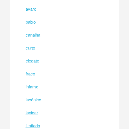
avaro
baixo
canalha
curto
elegate
fraco
infame
lacónico
lapidar
limitado