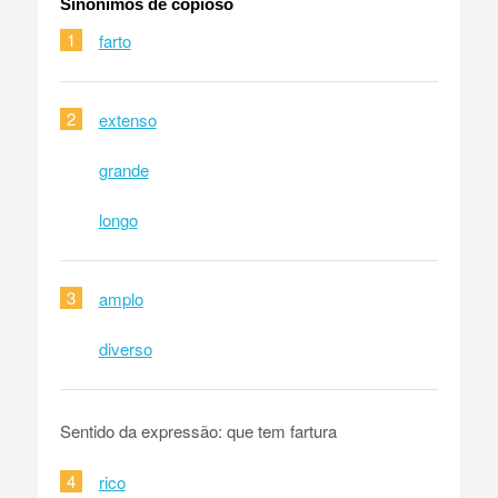
Sinônimos de copioso
1
farto
2
extenso
grande
longo
3
amplo
diverso
Sentido da expressão: que tem fartura
4
rico