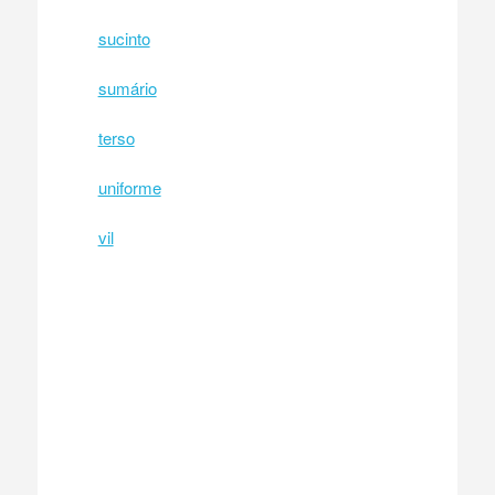
sucinto
sumário
terso
uniforme
vil