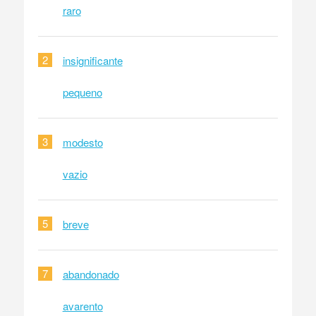
raro
2
insignificante
pequeno
3
modesto
vazio
5
breve
7
abandonado
avarento