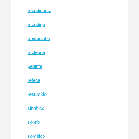
mendicante
mendigo
mesquinho
moleque
pedinte
refece
resumido
sintético
sóbrio
somítico