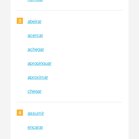
3
abeirar
acercar
achegar
apropinquar
aproximar
chegar
4
assumir
encarar