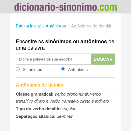
Página inicial
>
Antônimos
>
Antônimos de demitir
Encontre os
ou
de
sinônimos
antônimos
uma palavra
BUSCAR
Sinônimos
Antônimos
Antônimos de demitir
Classe gramatical:
verbo pronominal
,
verbo
transitivo direto
e
verbo transitivo direto e indireto
Tipo do verbo demitir:
regular
Separação silábica:
de-mi-tir