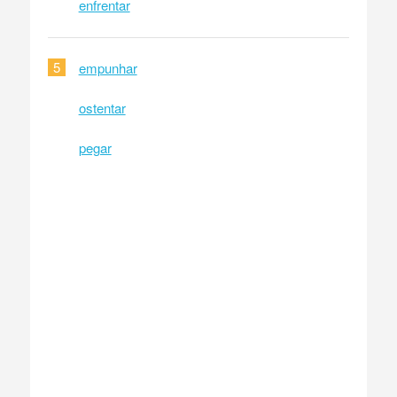
enfrentar
5
empunhar
ostentar
pegar