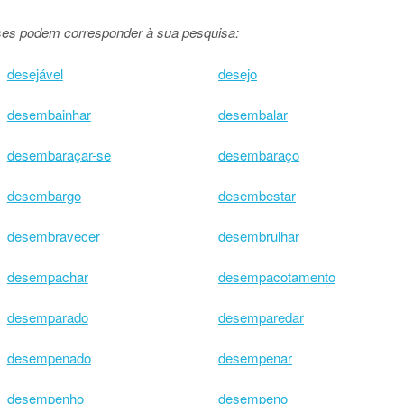
ases podem corresponder à sua pesquisa:
desejável
desejo
desembainhar
desembalar
desembaraçar-se
desembaraço
desembargo
desembestar
desembravecer
desembrulhar
desempachar
desempacotamento
desemparado
desemparedar
desempenado
desempenar
desempenho
desempeno