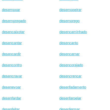
desempoar
desempoeirar
desempregado
desemprego
desencaixotar
desencaminhado
desencantar
desencanto
desencardir
desencarnar
desencontro
desencorajado
desencravar
desencrencar
desenevoar
desenfadamento
desenfardar
desenfarpelar
desenfeitar
desenfermar