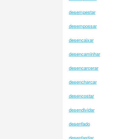
desempestar
desempossar
desencaixar
desencaminhar
desencarcerar
desencharcar
desencostar
desendividar
desenfado
desenfastiar