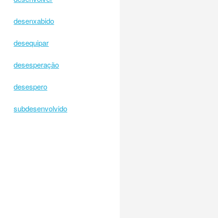
desenxabido
desequipar
desesperação
desespero
subdesenvolvido