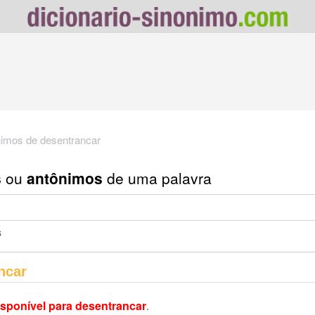
imos de desentrancar
s
ou
antônimos
de uma palavra
s
ncar
sponível para desentrancar
.