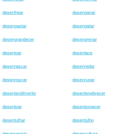
desenfrear
desenganar
desengastar
desengatar
desengrandecer
desengrenar
desenjoar
desenlace
desenrascar
desenredar
desenroscar
desenrugar
desentendimento
desentenebrecer
desentoar
desentorpecer
desentulhar
desentulho
desenvergar
desenvoltura