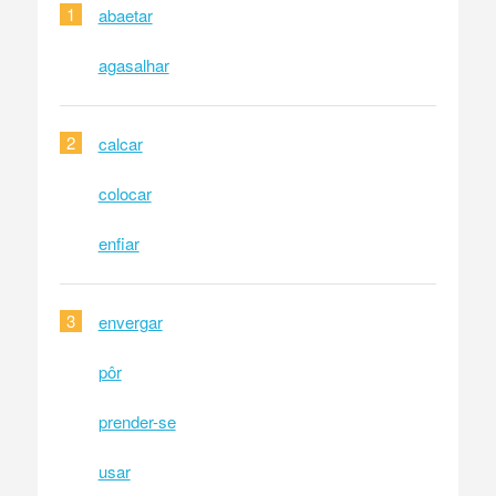
1
abaetar
agasalhar
2
calcar
colocar
enfiar
3
envergar
pôr
prender-se
usar