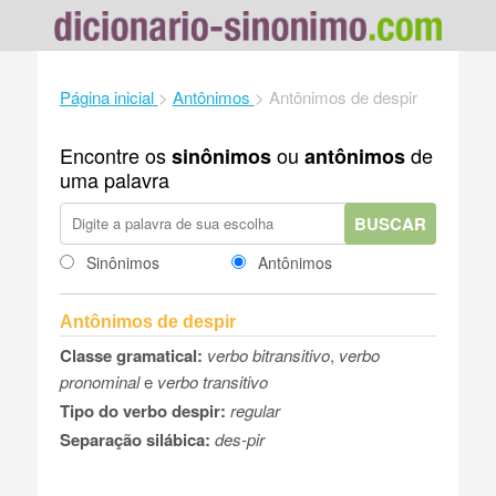
Página inicial
>
Antônimos
>
Antônimos de despir
Encontre os
ou
de
sinônimos
antônimos
uma palavra
BUSCAR
Sinônimos
Antônimos
Antônimos de despir
Classe gramatical:
verbo bitransitivo
,
verbo
pronominal
e
verbo transitivo
Tipo do verbo despir:
regular
Separação silábica:
des-pir