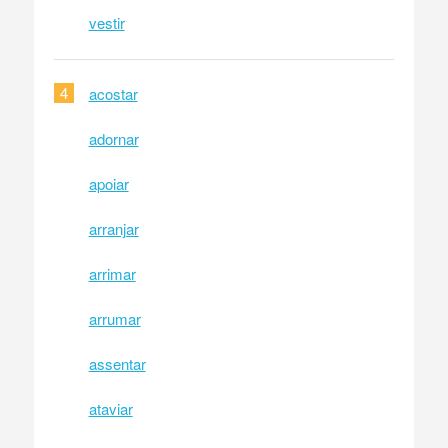
vestir
4
acostar
adornar
apoiar
arranjar
arrimar
arrumar
assentar
ataviar