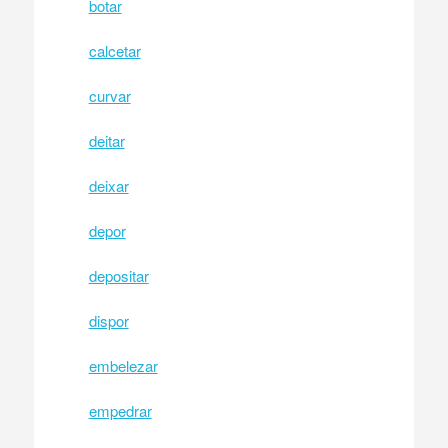
botar
calcetar
curvar
deitar
deixar
depor
depositar
dispor
embelezar
empedrar