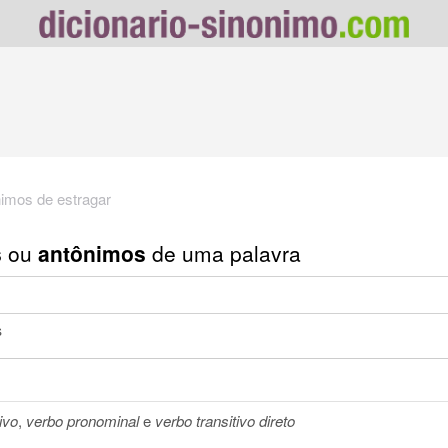
imos de estragar
s
ou
antônimos
de uma palavra
s
ivo
,
verbo pronominal
e
verbo transitivo direto