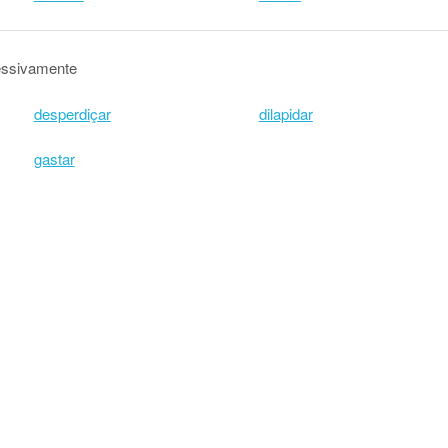
essivamente
desperdiçar
dilapidar
gastar