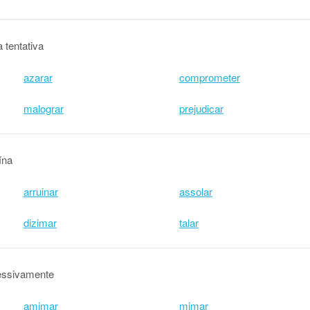
 tentativa
azarar
comprometer
malograr
prejudicar
ína
arruinar
assolar
dizimar
talar
essivamente
amimar
mimar