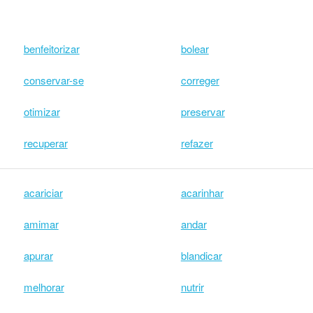
benfeitorizar
bolear
conservar-se
correger
otimizar
preservar
recuperar
refazer
acariciar
acarinhar
amimar
andar
apurar
blandicar
melhorar
nutrir