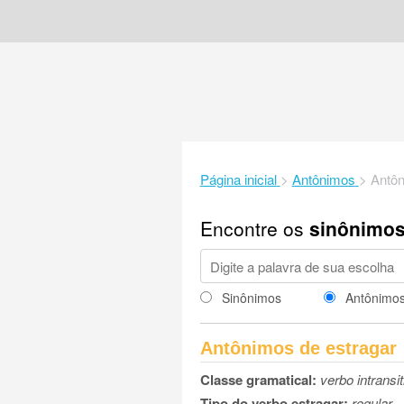
Página inicial
>
Antônimos
>
Antôn
Encontre os
sinônimo
Sinônimos
Antônimo
Antônimos de estragar
Classe gramatical:
verbo intransit
Tipo do verbo estragar:
regular