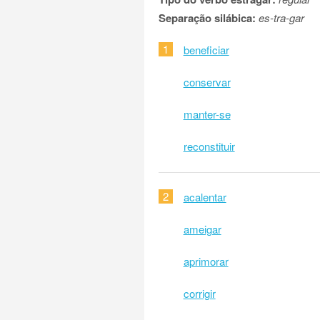
Separação silábica:
es-tra-gar
1
beneficiar
conservar
manter-se
reconstituir
2
acalentar
ameigar
aprimorar
corrigir