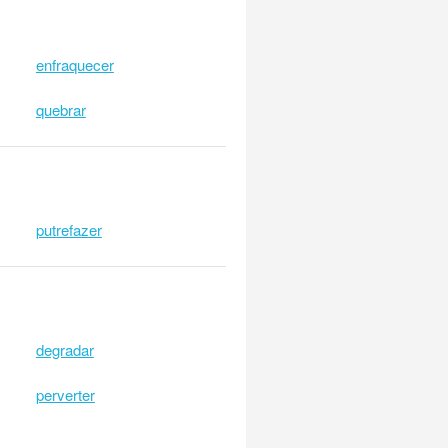
enfraquecer
quebrar
putrefazer
degradar
perverter