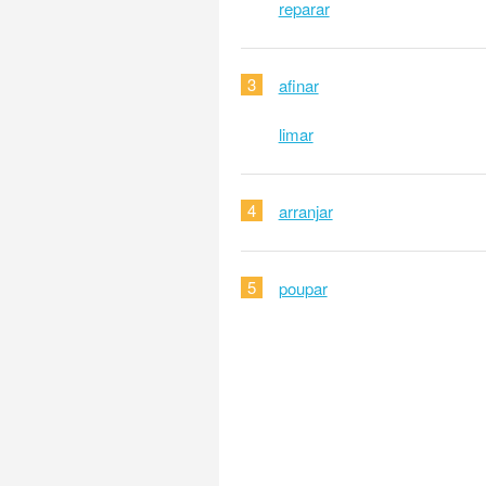
reparar
3
afinar
limar
4
arranjar
5
poupar