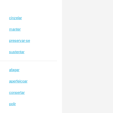
cinzelar
manter
preservar-se
sustentar
afagar
aperfeiçoar
consertar
polir