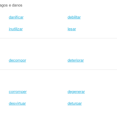
ragos e danos
danificar
debilitar
inutilizar
lesar
decompor
deteriorar
corromper
degenerar
desvirtuar
deturpar