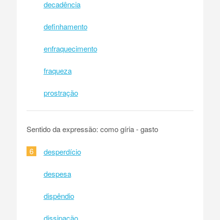
decadência
definhamento
enfraquecimento
fraqueza
prostração
Sentido da expressão: como gíria - gasto
6
desperdício
despesa
dispêndio
dissipação