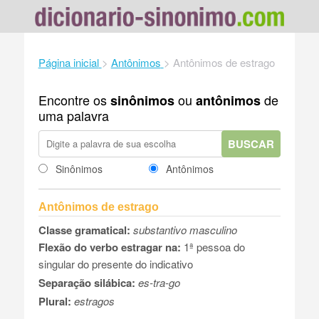
Página inicial
>
Antônimos
>
Antônimos de estrago
Encontre os
ou
de
sinônimos
antônimos
uma palavra
BUSCAR
Sinônimos
Antônimos
Antônimos de estrago
Classe gramatical:
substantivo masculino
Flexão do verbo estragar na:
1ª pessoa do
singular do presente do indicativo
Separação silábica:
es-tra-go
Plural:
estragos