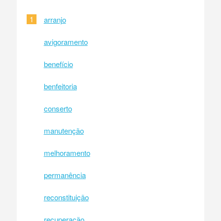
1
arranjo
avigoramento
benefício
benfeitoria
conserto
manutenção
melhoramento
permanência
reconstituição
recuperação