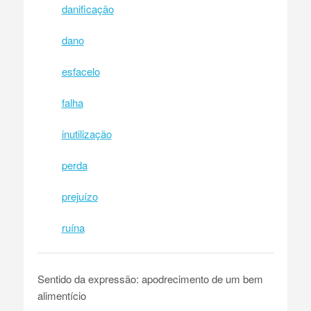
danificação
dano
esfacelo
falha
inutilização
perda
prejuízo
ruína
Sentido da expressão: apodrecimento de um bem
alimentício