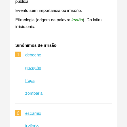
pública.
Evento sem importância ou irrisório.
Etimologia (origem da palavra
irrisão
). Do latim
irrisio.onis.
Sinônimos de irrisão
1
deboche
gozação
troça
zombaria
2
escárnio
ludíbrio