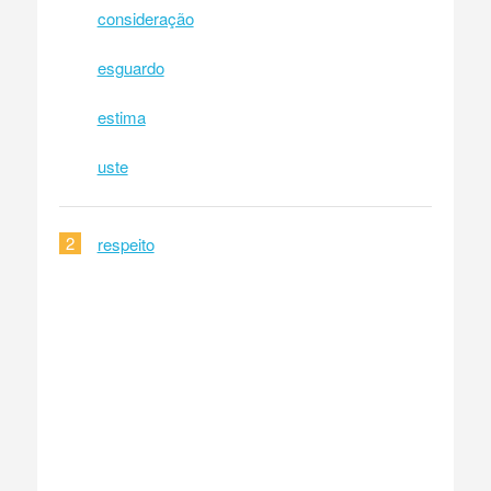
consideração
esguardo
estima
uste
2
respeito