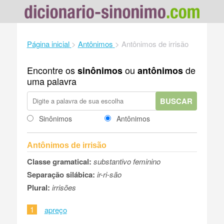
Página inicial
>
Antônimos
>
Antônimos de irrisão
Encontre os
ou
de
sinônimos
antônimos
uma palavra
BUSCAR
Sinônimos
Antônimos
Antônimos de irrisão
Classe gramatical:
substantivo feminino
Separação silábica:
ir-ri-são
Plural:
irrisões
1
apreço