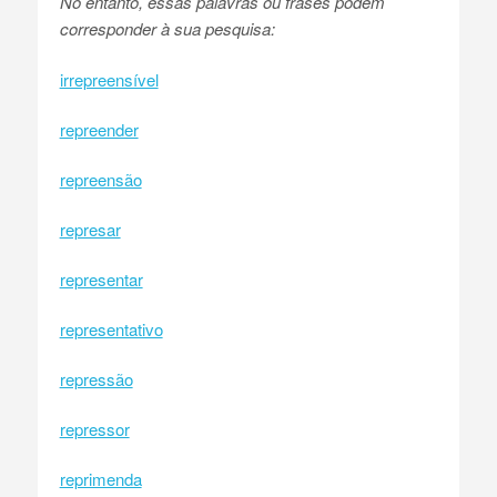
No entanto, essas palavras ou frases podem
corresponder à sua pesquisa:
irrepreensível
repreender
repreensão
represar
representar
representativo
repressão
repressor
reprimenda