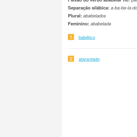
Separação silábica:
a-ba-be-la-d
Plural:
ababelados
Feminino:
ababelada
1
babélico
2
atarantado