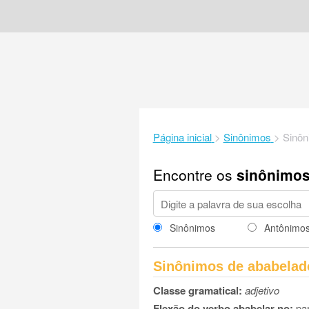
Página inicial
>
Sinônimos
>
Sinôn
Encontre os
sinônimo
Sinônimos
Antônimo
Sinônimos de ababelad
Classe gramatical:
adjetivo
Flexão do verbo ababelar no:
par