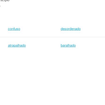
o
confuso
desordenado
atrapalhado
baralhado