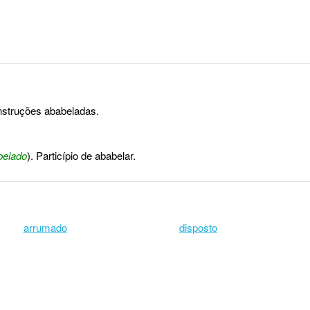
nstruções ababeladas.
belado
). Particípio de ababelar.
arrumado
disposto