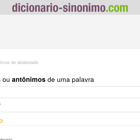
imos de ababelado
s
ou
antônimos
de uma palavra
s
o
ticípio