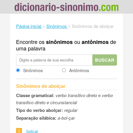
Página inicial
>
Sinônimos
>
Sinônimos de abolçar
Encontre os
ou
de
sinônimos
antônimos
uma palavra
BUSCAR
Sinônimos
Antônimos
Sinônimos de abolçar
Classe gramatical:
verbo transitivo direto
e
verbo
transitivo direto e circunstancial
Tipo do verbo abolçar:
regular
Separação silábica:
a-bol-çar
1
bolçar