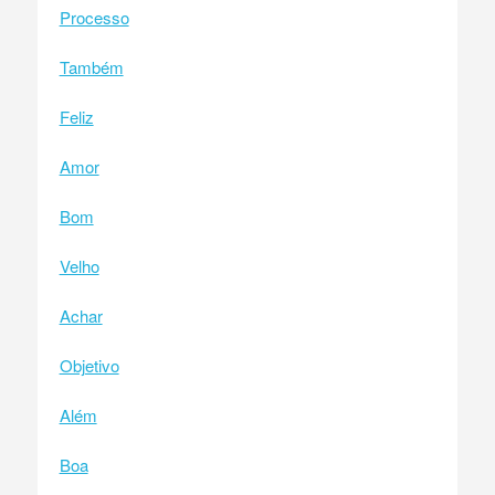
Processo
Também
Feliz
Amor
Bom
Velho
Achar
Objetivo
Além
Boa