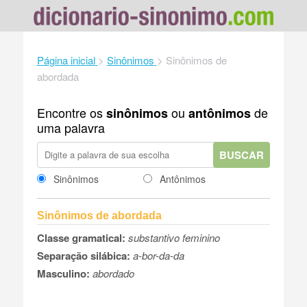
Página inicial
>
Sinônimos
>
Sinônimos de
abordada
Encontre os
ou
de
sinônimos
antônimos
uma palavra
BUSCAR
Sinônimos
Antônimos
Sinônimos de abordada
Classe gramatical:
substantivo feminino
Separação silábica:
a-bor-da-da
Masculino:
abordado