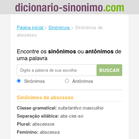
Página inicial
>
Sinônimos
>
Sinônimos de
abscesso
Encontre os
ou
de
sinônimos
antônimos
uma palavra
BUSCAR
Sinônimos
Antônimos
Sinônimos de abscesso
Classe gramatical:
substantivo masculino
Separação silábica:
abs-ces-so
Plural:
abscessos
Feminino:
abscessa