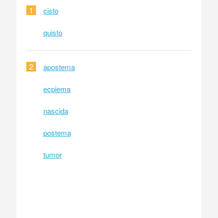
1
cisto
quisto
2
apostema
ecpiema
nascida
postema
tumor