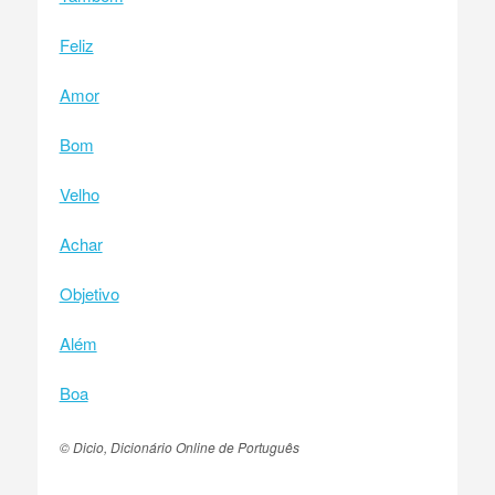
Feliz
Amor
Bom
Velho
Achar
Objetivo
Além
Boa
© Dicio, Dicionário Online de Português