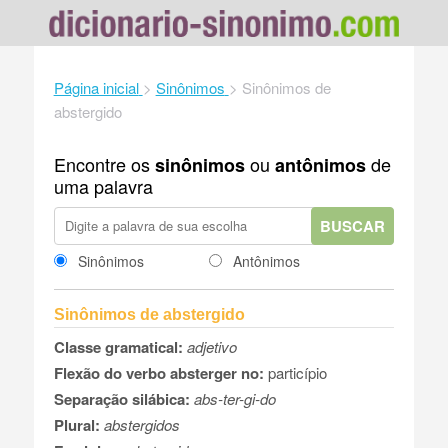
Página inicial
>
Sinônimos
>
Sinônimos de
abstergido
Encontre os
ou
de
sinônimos
antônimos
uma palavra
BUSCAR
Sinônimos
Antônimos
Sinônimos de abstergido
Classe gramatical:
adjetivo
Flexão do verbo absterger no:
particípio
Separação silábica:
abs-ter-gi-do
Plural:
abstergidos