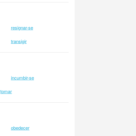
resignar-se
transigir
incumbir-se
tomar
obedecer