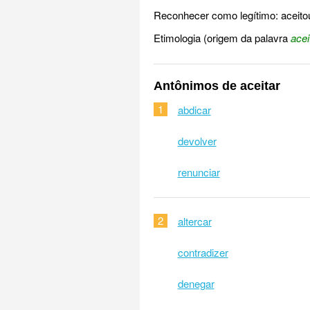
Reconhecer como legítimo: aceitou
Etimologia (origem da palavra
acei
Antônimos de aceitar
1
abdicar
devolver
renunciar
2
altercar
contradizer
denegar