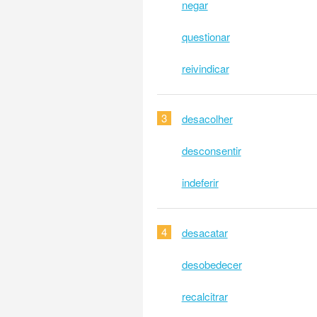
negar
questionar
reivindicar
3
desacolher
desconsentir
indeferir
4
desacatar
desobedecer
recalcitrar