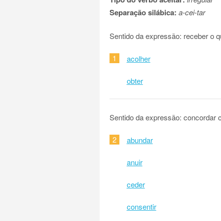
Separação silábica:
a-cei-tar
Sentido da expressão: receber o q
1
acolher
obter
Sentido da expressão: concordar 
2
abundar
anuir
ceder
consentir