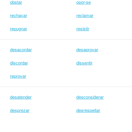
obstar
opor-se
rechaçar
reclamar
repugnar
resistir
desacordar
desaprovar
discordar
dissentir
reprovar
desatender
desconsiderar
desprezar
desrespeitar