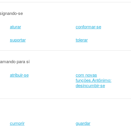
esignando-se
aturar
conformar-se
suportar
tolerar
hamando para si
atribuir-se
com novas
funções.Antônimo:
desincumbir-se
cumprir
guardar