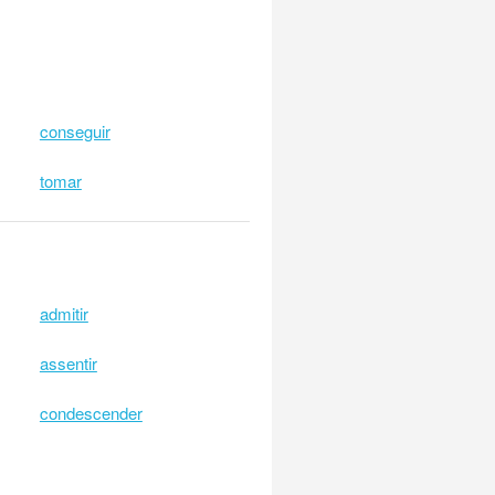
conseguir
tomar
admitir
assentir
condescender