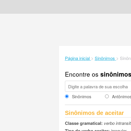
Página inicial
>
Sinônimos
>
Sinôn
Encontre os
sinônimo
Sinônimos
Antônimo
Sinônimos de aceitar
Classe gramatical:
verbo intransit
Tipo do verbo aceitar:
irregular