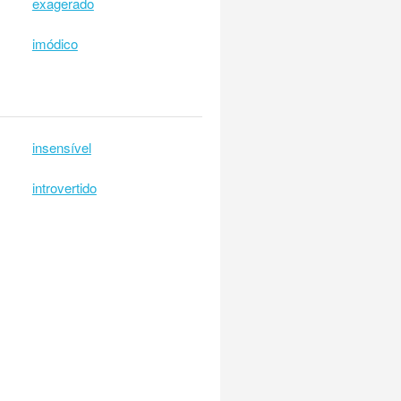
exagerado
imódico
insensível
introvertido