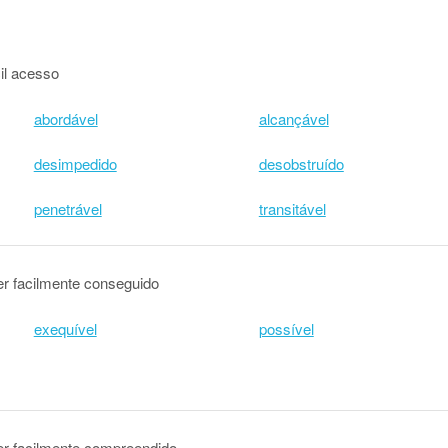
il acesso
abordável
alcançável
desimpedido
desobstruído
penetrável
transitável
er facilmente conseguido
exequível
possível
er facilmente compreendido