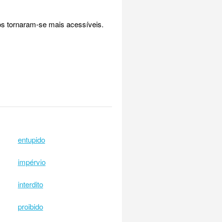
os tornaram-se mais acessíveis.
entupido
impérvio
interdito
proibido