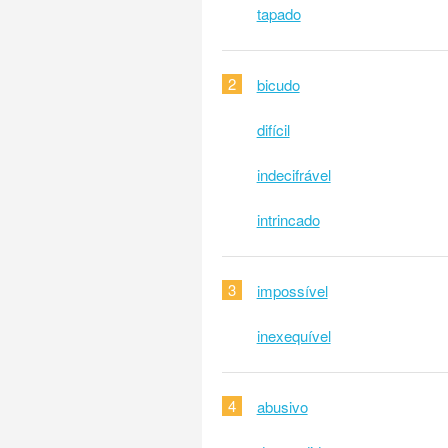
tapado
2
bicudo
difícil
indecifrável
intrincado
3
impossível
inexequível
4
abusivo