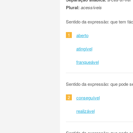
Plural:
acessíveis
Sentido da expressão: que tem fác
1
aberto
atingível
franqueável
Sentido da expressão: que pode s
2
conseguível
realizável
Sentido da expressão: que pode s