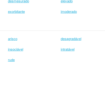
desmesurado
elevado
exorbitante
imoderado
arisco
desagradável
insociável
intratável
rude