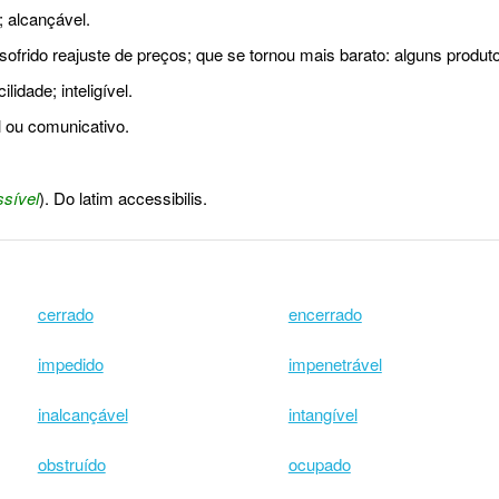
; alcançável.
ofrido reajuste de preços; que se tornou mais barato: alguns produt
dade; inteligível.
 ou comunicativo.
sível
). Do latim accessibilis.
cerrado
encerrado
impedido
impenetrável
inalcançável
intangível
obstruído
ocupado