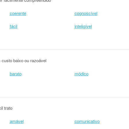
coerente
cognoscível
fácil
inteligível
 custo baixo ou razoável
barato
módico
l trato
amável
comunicativo