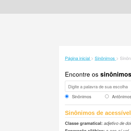
Página inicial
>
Sinônimos
>
Sinôn
Encontre os
sinônimo
Sinônimos
Antônimo
Sinônimos de acessível
Classe gramatical:
adjetivo de do
Separação silábica:
a-ces-sí-vel