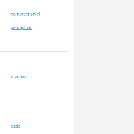
compreensível
perceptível
razoável
dado