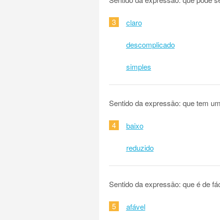
3
claro
descomplicado
simples
Sentido da expressão: que tem um
4
baixo
reduzido
Sentido da expressão: que é de fáci
5
afável