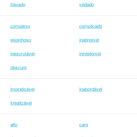
travado
vedado
complexo
complicado
espinhoso
inatingível
inescrutável
ininteligível
obscuro
impraticável
inabordável
irrealizável
alto
caro