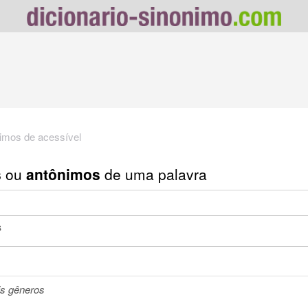
imos de acessível
s
ou
antônimos
de uma palavra
s
is gêneros