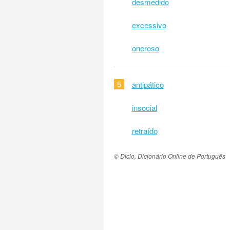
desmedido
excessivo
oneroso
5
antipático
insocial
retraído
© Dicio, Dicionário Online de Português