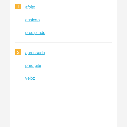
1
afoito
ansioso
precipitado
2
apressado
precípite
veloz