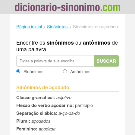
Página inicial
>
Sinônimos
>
Sinônimos de açodado
Encontre os
ou
de
sinônimos
antônimos
uma palavra
BUSCAR
Sinônimos
Antônimos
Sinônimos de açodado
Classe gramatical:
adjetivo
Flexão do verbo açodar no:
particípio
Separação silábica:
a-ço-da-do
Plural:
açodados
Feminino:
açodada