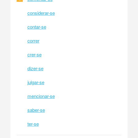
considerar-se
contar-se
correr
crer-se
dizer-se
julgar-se
mencionar-se
saber-se
ter-se