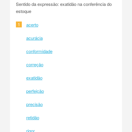
Sentido da expressão: exatidão na conferência do
estoque
1
acerto
acurácia
conformidade
correção
exatidão
perfeição
precisão
retidão
rigor