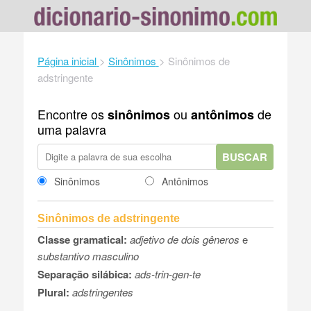
Página inicial
>
Sinônimos
>
Sinônimos de
adstringente
Encontre os
ou
de
sinônimos
antônimos
uma palavra
BUSCAR
Sinônimos
Antônimos
Sinônimos de adstringente
Classe gramatical:
adjetivo de dois gêneros
e
substantivo masculino
Separação silábica:
ads-trin-gen-te
Plural:
adstringentes