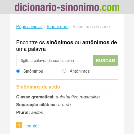
Página inicial
>
Sinônimos
>
Sinônimos de aedo
Encontre os
ou
de
sinônimos
antônimos
uma palavra
BUSCAR
Sinônimos
Antônimos
Sinônimos de aedo
Classe gramatical:
substantivo masculino
Separação silábica:
a-e-do
Plural:
aedos
1
cantor