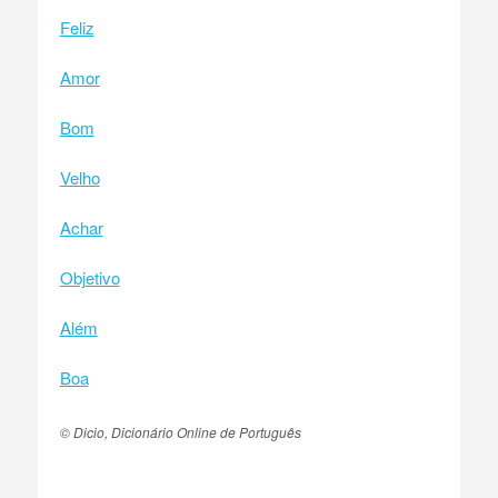
Feliz
Amor
Bom
Velho
Achar
Objetivo
Além
Boa
© Dicio, Dicionário Online de Português