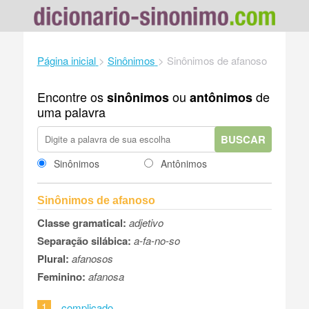
Página inicial
>
Sinônimos
>
Sinônimos de afanoso
Encontre os
ou
de
sinônimos
antônimos
uma palavra
BUSCAR
Sinônimos
Antônimos
Sinônimos de afanoso
Classe gramatical:
adjetivo
Separação silábica:
a-fa-no-so
Plural:
afanosos
Feminino:
afanosa
1
complicado