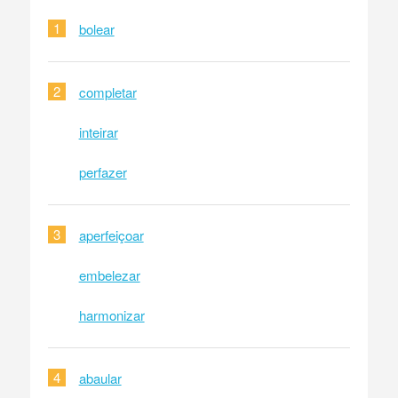
1
bolear
2
completar
inteirar
perfazer
3
aperfeiçoar
embelezar
harmonizar
4
abaular