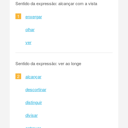
Sentido da expressão: alcançar com a vista
1
enxergar
olhar
ver
Sentido da expressão: ver ao longe
2
alcançar
descortinar
distinguir
divisar
entrever