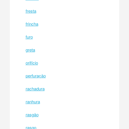
fresta
frincha
furo
greta
orifício
perfuração
rachadura
ranhura
rasgão
rasgo