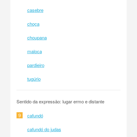
casebre
choça
choupana
maloca
pardieiro
tugúrio
Sentido da expressão: lugar ermo e distante
9
cafundó
cafundó do judas