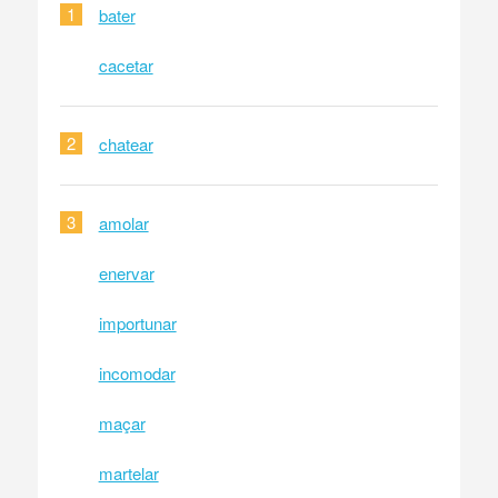
1
bater
cacetar
2
chatear
3
amolar
enervar
importunar
incomodar
maçar
martelar