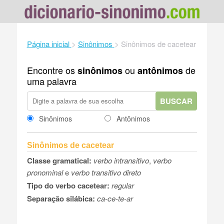
Página inicial
>
Sinônimos
>
Sinônimos de cacetear
Encontre os
ou
de
sinônimos
antônimos
uma palavra
BUSCAR
Sinônimos
Antônimos
Sinônimos de cacetear
Classe gramatical:
verbo intransitivo
,
verbo
pronominal
e
verbo transitivo direto
Tipo do verbo cacetear:
regular
Separação silábica:
ca-ce-te-ar