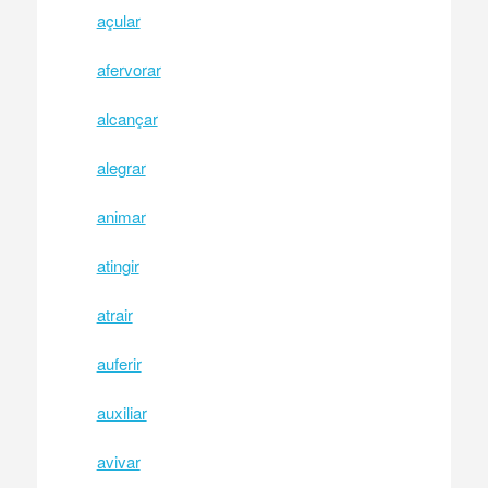
açular
afervorar
alcançar
alegrar
animar
atingir
atrair
auferir
auxiliar
avivar