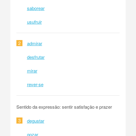
saborear
usufruir
2
admirar
desfrutar
mirar
rever-se
Sentido da expressão: sentir satisfação e prazer
3
degustar
gozar