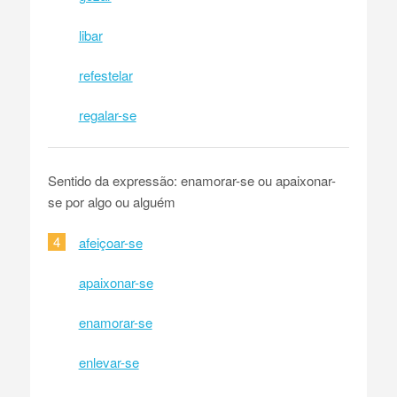
libar
refestelar
regalar-se
Sentido da expressão: enamorar-se ou apaixonar-
se por algo ou alguém
4
afeiçoar-se
apaixonar-se
enamorar-se
enlevar-se