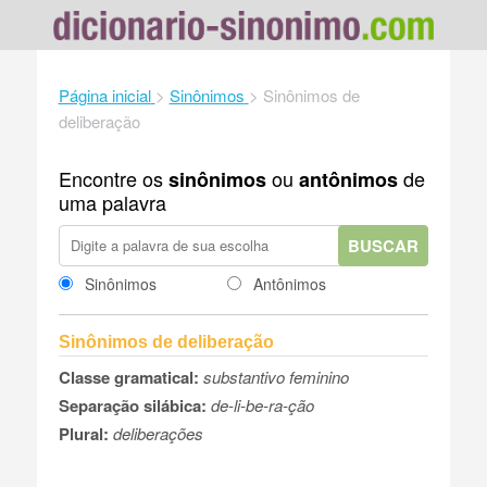
Página inicial
>
Sinônimos
>
Sinônimos de
deliberação
Encontre os
ou
de
sinônimos
antônimos
uma palavra
BUSCAR
Sinônimos
Antônimos
Sinônimos de deliberação
Classe gramatical:
substantivo feminino
Separação silábica:
de-li-be-ra-ção
Plural:
deliberações