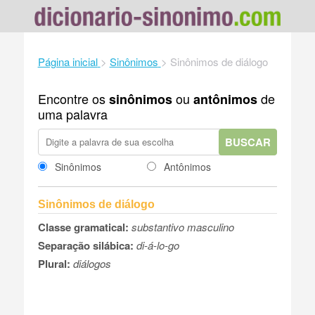
Página inicial
>
Sinônimos
>
Sinônimos de diálogo
Encontre os
ou
de
sinônimos
antônimos
uma palavra
BUSCAR
Sinônimos
Antônimos
Sinônimos de diálogo
Classe gramatical:
substantivo masculino
Separação silábica:
di-á-lo-go
Plural:
diálogos