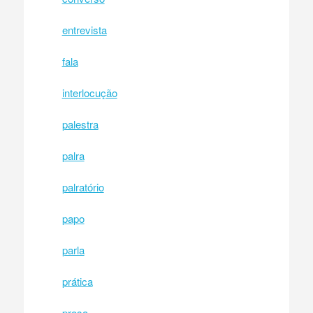
entrevista
fala
interlocução
palestra
palra
palratório
papo
parla
prática
prosa