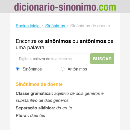
Página inicial
>
Sinônimos
>
Sinônimos de doente
Encontre os
ou
de
sinônimos
antônimos
uma palavra
BUSCAR
Sinônimos
Antônimos
Sinônimos de doente
Classe gramatical:
adjetivo de dois gêneros
e
substantivo de dois gêneros
Separação silábica:
do-en-te
Plural:
doentes