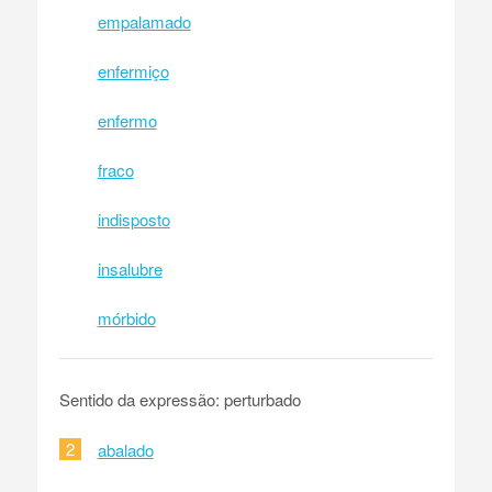
empalamado
enfermiço
enfermo
fraco
indisposto
insalubre
mórbido
Sentido da expressão: perturbado
2
abalado