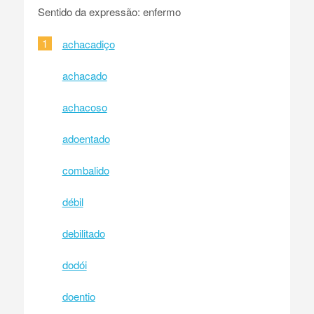
Sentido da expressão: enfermo
1
achacadiço
achacado
achacoso
adoentado
combalido
débil
debilitado
dodói
doentio