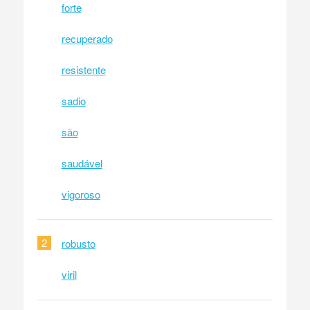
forte
recuperado
resistente
sadio
são
saudável
vigoroso
2
robusto
viril