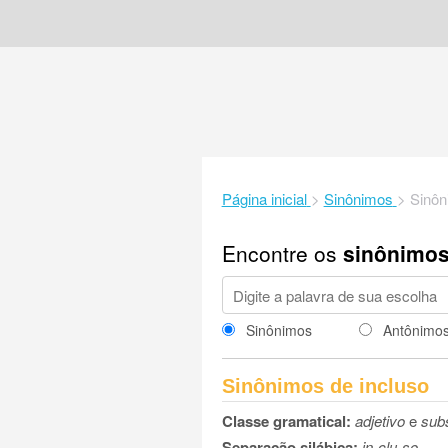
Página inicial
>
Sinônimos
>
Sinôn
Encontre os
sinônimo
Sinônimos
Antônimo
Sinônimos de incluso
Classe gramatical:
adjetivo
e
sub
Separação silábica:
in-clu-so