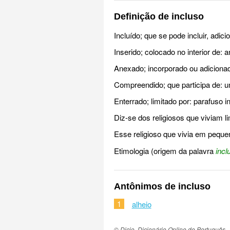
Definição de incluso
Incluído; que se pode incluir, adicio
Inserido; colocado no interior de:
Anexado; incorporado ou adicionado
Compreendido; que participa de: u
Enterrado; limitado por: parafuso 
Diz-se dos religiosos que viviam l
Esse religioso que vivia em peque
Etimologia (origem da palavra
incl
Antônimos de incluso
1
alheio
© Dicio, Dicionário Online de Português