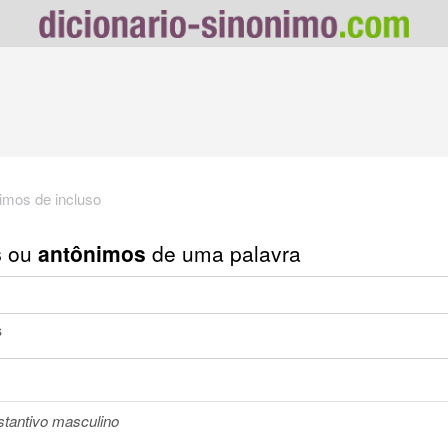
imos de incluso
s
ou
antônimos
de uma palavra
s
stantivo masculino