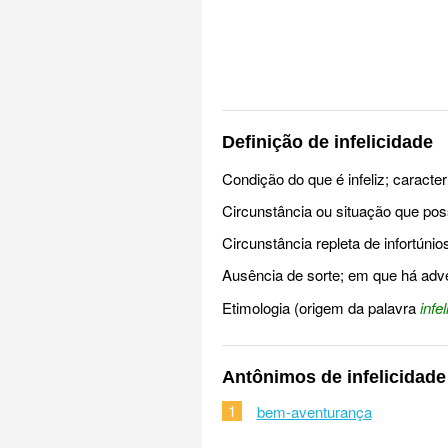
Definição de infelicidade
Condição do que é infeliz; caracterí
Circunstância ou situação que poss
Circunstância repleta de infortúni
Ausência de sorte; em que há adve
Etimologia (origem da palavra
infe
Antônimos de infelicidade
1
bem-aventurança