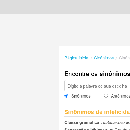
Página inicial
>
Sinônimos
>
Sinôn
Encontre os
sinônimo
Sinônimos
Antônimo
Sinônimos de infelicid
Classe gramatical:
substantivo f
Separação silábica:
in-fe-li-ci-da-