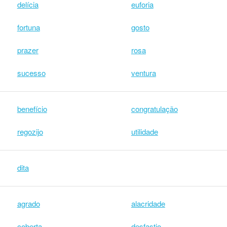
delícia
euforia
fortuna
gosto
prazer
rosa
sucesso
ventura
benefício
congratulação
regozijo
utilidade
dita
agrado
alacridade
coberta
desfastio