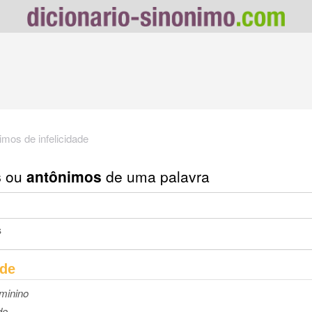
imos de infelicidade
s
ou
antônimos
de uma palavra
s
ade
eminino
de