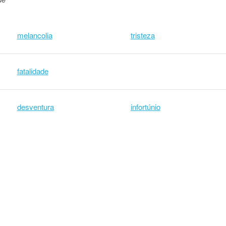
melancolia
tristeza
fatalidade
desventura
infortúnio