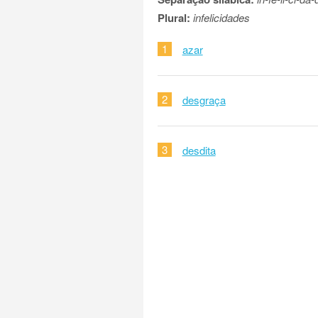
Plural:
infelicidades
1
azar
2
desgraça
3
desdita