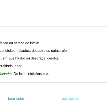
stica ou estado de infeliz.
ui efeitos nefastos; desastre ou catástrofe.
os; em que há dor ou desgraça; desdita.
rsidade; azar.
licidade
). Do latim infelicitas.atis.
bem-estar
céu-aberto