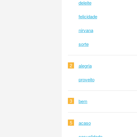
deleite
felicidade
nirvana
sorte
2
alegria
proveito
3
bem
5
acaso
casualidade