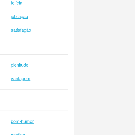
felícia
jubilação
satisfação
plenitude
vantagem
bom-humor
destino