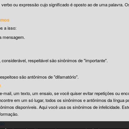
, verbo ou expressão cujo significado é oposto ao de uma palavra. 
nimos
s a isso:
uma mensagem.
o, considerável, respeitável são sinônimos de "importante".
espeitoso são antônimos de "difamatório".
m
e-mail, um texto, um ensaio, se você quiser evitar repetições ou enc
encontre em um só lugar, todos os sinônimos e antônimos da língua p
nimos disponíveis. Aqui você usa os sinônimos de infelicidade. Este
nformação.
ção