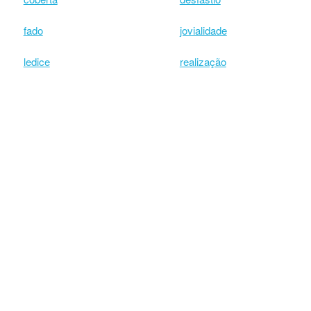
fado
jovialidade
ledice
realização