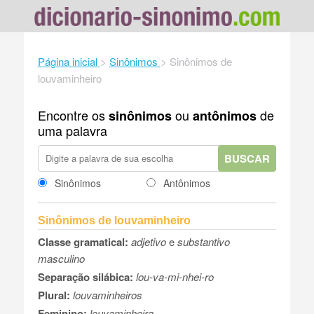
Página inicial
>
Sinônimos
>
Sinônimos de
louvaminheiro
Encontre os
ou
de
sinônimos
antônimos
uma palavra
BUSCAR
Sinônimos
Antônimos
Sinônimos de louvaminheiro
Classe gramatical:
adjetivo
e
substantivo
masculino
Separação silábica:
lou-va-mi-nhei-ro
Plural:
louvaminheiros
Feminino:
louvaminheira