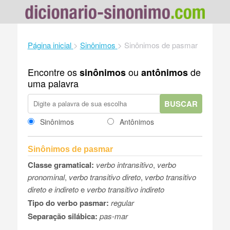
Página inicial
>
Sinônimos
>
Sinônimos de pasmar
Encontre os
ou
de
sinônimos
antônimos
uma palavra
BUSCAR
Sinônimos
Antônimos
Sinônimos de pasmar
Classe gramatical:
verbo intransitivo
,
verbo
pronominal
,
verbo transitivo direto
,
verbo transitivo
direto e indireto
e
verbo transitivo indireto
Tipo do verbo pasmar:
regular
Separação silábica:
pas-mar