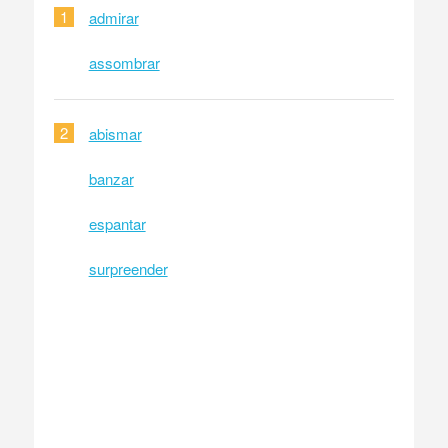
1
admirar
assombrar
2
abismar
banzar
espantar
surpreender