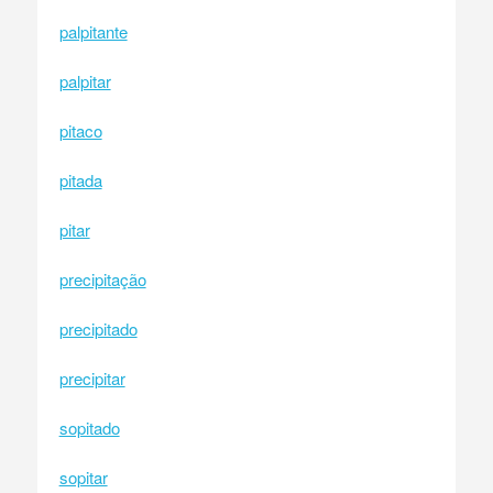
palpitante
palpitar
pitaco
pitada
pitar
precipitação
precipitado
precipitar
sopitado
sopitar