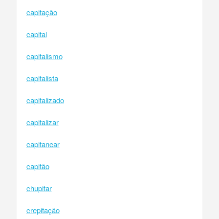
capitação
capital
capitalismo
capitalista
capitalizado
capitalizar
capitanear
capitão
chupitar
crepitação