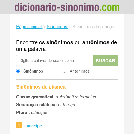
Página inicial
>
Sinônimos
>
Sinônimos de pitança
Encontre os
ou
de
sinônimos
antônimos
uma palavra
BUSCAR
Sinônimos
Antônimos
Sinônimos de pitança
Classe gramatical:
substantivo feminino
Separação silábica:
pi-tan-ça
Plural:
pitanças
1
acepipe