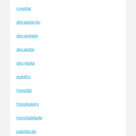
crepitar
decapitação
decapitado
decapitar
decrépita
epitáfio
hospital
hospitaleiro
hospitalidade
palpitação