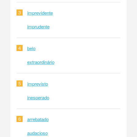
3
imprevidente
imprudente
4
belo
extraordinário
5
imprevisto
inesperado
6
arrebatado
audacioso