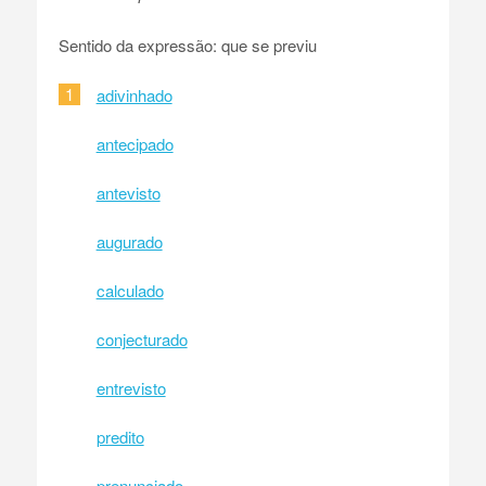
Sentido da expressão: que se previu
1
adivinhado
antecipado
antevisto
augurado
calculado
conjecturado
entrevisto
predito
prenunciado