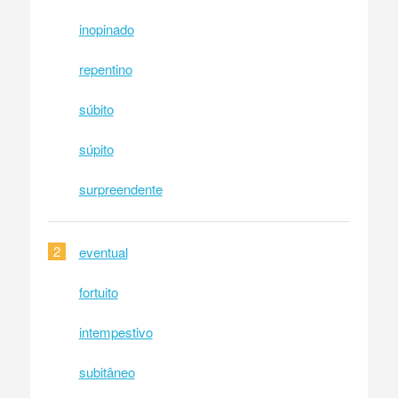
inopinado
repentino
súbito
súpito
surpreendente
2
eventual
fortuito
intempestivo
subitâneo