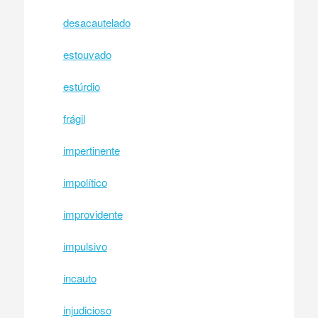
desacautelado
estouvado
estúrdio
frágil
impertinente
impolítico
improvidente
impulsivo
incauto
injudicioso