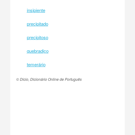
insipiente
precipitado
precipitoso
quebradiço
temerário
© Dicio, Dicionário Online de Português