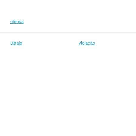
ofensa
ultraje
violação