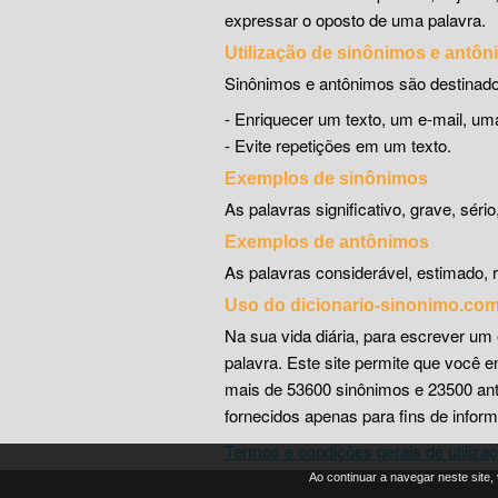
expressar o oposto de uma palavra.
Utilização de sinônimos e antô
Sinônimos e antônimos são destinado
- Enriquecer um texto, um e-mail, 
- Evite repetições em um texto.
Exemplos de sinônimos
As palavras significativo, grave, séri
Exemplos de antônimos
As palavras considerável, estimado, r
Uso do dicionario-sinonimo.co
Na sua vida diária, para escrever um 
palavra. Este site permite que você 
mais de 53600 sinônimos e 23500 antô
fornecidos apenas para fins de infor
Termos e condições gerais de utiliza
Ao continuar a navegar neste site