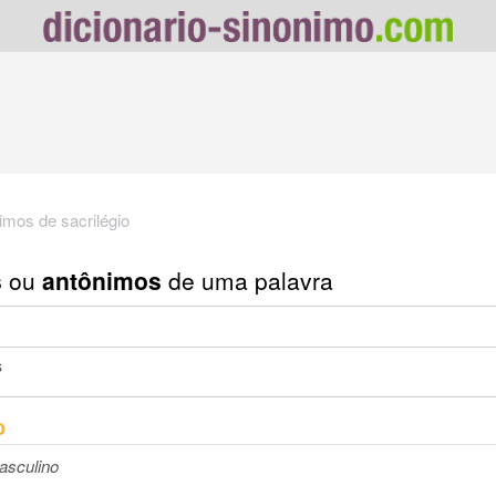
imos de sacrilégio
s
ou
antônimos
de uma palavra
s
o
asculino