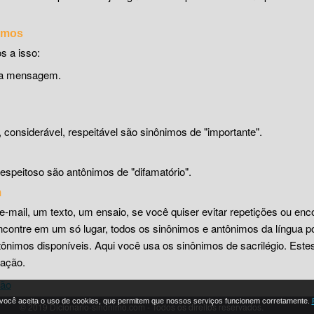
nimos
s a isso:
uma mensagem.
o, considerável, respeitável são sinônimos de "importante".
espeitoso são antônimos de "difamatório".
m
e-mail, um texto, um ensaio, se você quiser evitar repetições ou enc
encontre em um só lugar, todos os sinônimos e antônimos da língua p
nimos disponíveis. Aqui você usa os sinônimos de sacrilégio. Estes
mação.
ção
, você aceita o uso de cookies, que permitem que nossos serviços funcionem corretamente.
© 2019 Dicionario-sinonimo.com - Todos os direitos reservados.