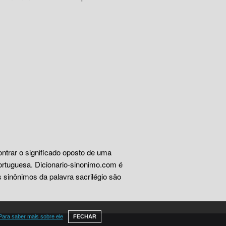
ontrar o significado oposto de uma
ortuguesa. Dicionario-sinonimo.com é
 sinônimos da palavra sacrilégio são
Para saber mais sobre ele
FECHAR