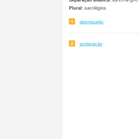
Plural:
sacrilégios
1
desrespeito
2
profanação