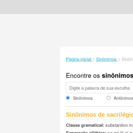
Página inicial
>
Sinônimos
>
Sinôn
Encontre os
sinônimo
Sinônimos
Antônimo
Sinônimos de sacrilégi
Classe gramatical:
substantivo m
Separação silábica:
sa-cri-lé-gi-o