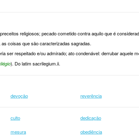
preceitos religiosos; pecado cometido contra aquilo que é considera
 as coisas que são caracterizadas sagradas.
eria ser respeitado e/ou admirado; ato condenável: derrubar aquele m
ilégio
). Do latim sacrilegium.ii.
devoção
reverência
culto
dedicação
mesura
obediência