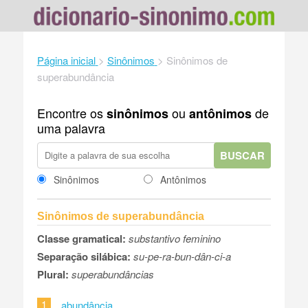
Página inicial
>
Sinônimos
>
Sinônimos de
superabundância
Encontre os
ou
de
sinônimos
antônimos
uma palavra
BUSCAR
Sinônimos
Antônimos
Sinônimos de superabundância
Classe gramatical:
substantivo feminino
Separação silábica:
su-pe-ra-bun-dân-ci-a
Plural:
superabundâncias
1
abundância