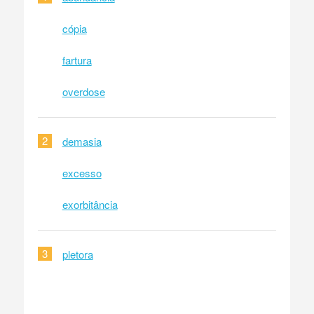
cópia
fartura
overdose
2
demasia
excesso
exorbitância
3
pletora