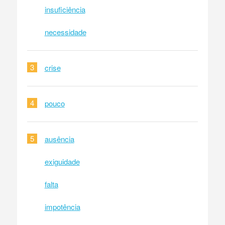
insuficiência
necessidade
3
crise
4
pouco
5
ausência
exiguidade
falta
impotência