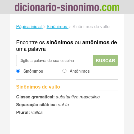
Página inicial
>
Sinônimos
>
Sinônimos de vulto
Encontre os
ou
de
sinônimos
antônimos
uma palavra
BUSCAR
Sinônimos
Antônimos
Sinônimos de vulto
Classe gramatical:
substantivo masculino
Separação silábica:
vul-to
Plural:
vultos