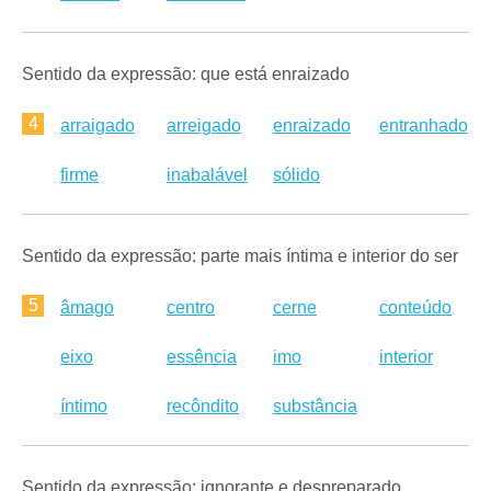
Sentido da expressão: que está enraizado
4
arraigado
arreigado
enraizado
entranhado
firme
inabalável
sólido
Sentido da expressão: parte mais íntima e interior do ser
5
âmago
centro
cerne
conteúdo
eixo
essência
imo
interior
íntimo
recôndito
substância
Sentido da expressão: ignorante e despreparado