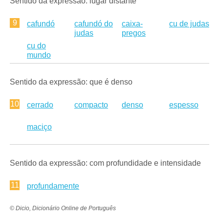
Sentido da expressão: lugar distante
9
cafundó
cafundó do
caixa-
cu de judas
judas
pregos
cu do
mundo
Sentido da expressão: que é denso
10
cerrado
compacto
denso
espesso
maciço
Sentido da expressão: com profundidade e intensidade
11
profundamente
© Dicio, Dicionário Online de Português