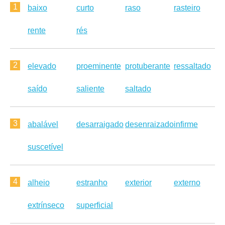
1
baixo
curto
raso
rasteiro
rente
rés
2
elevado
proeminente
protuberante
ressaltado
saído
saliente
saltado
3
abalável
desarraigado
desenraizado
infirme
suscetível
4
alheio
estranho
exterior
externo
extrínseco
superficial