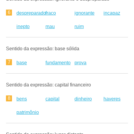
6
despreparado
fraco
ignorante
incapaz
inepto
mau
ruim
Sentido da expressão: base sólida
7
base
fundamento
prova
Sentido da expressão: capital financeiro
8
bens
capital
dinheiro
haveres
patrimônio