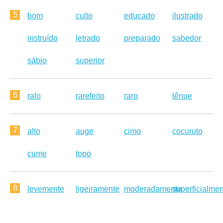
5
bom
culto
educado
ilustrado
instruído
letrado
preparado
sabedor
sábio
superior
6
ralo
rarefeito
raro
tênue
7
alto
auge
cimo
cocuruto
cume
topo
8
levemente
ligeiramente
moderadamente
superficialme