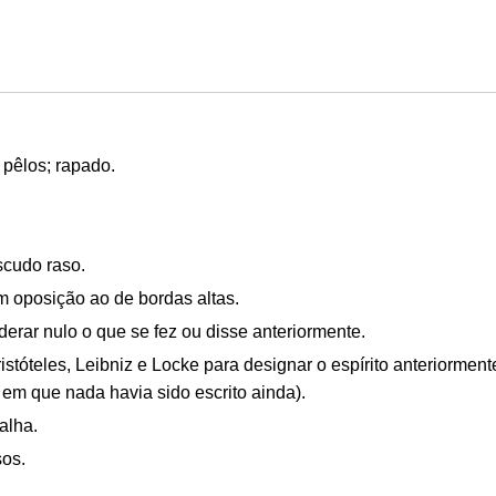
 pêlos; rapado.
scudo raso.
m oposição ao de bordas altas.
derar nulo o que se fez ou disse anteriormente.
stóteles, Leibniz e Locke para designar o espírito anteriormen
em que nada havia sido escrito ainda).
alha.
sos.