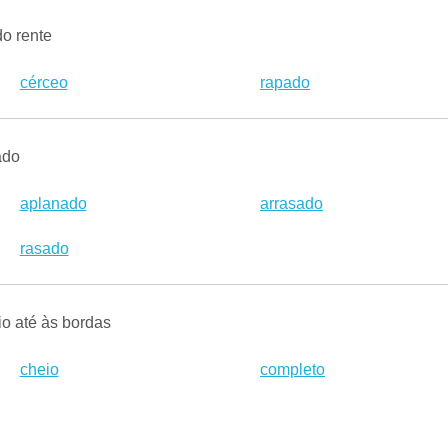
do rente
cérceo
rapado
ado
aplanado
arrasado
rasado
io até às bordas
cheio
completo