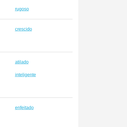
rugoso
crescido
atilado
inteligente
enfeitado