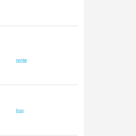
rente
liso