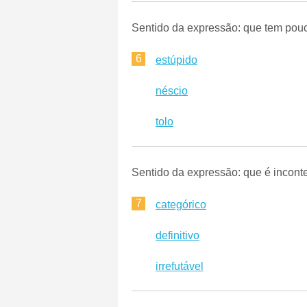
Sentido da expressão: que tem pouc
6
estúpido
néscio
tolo
Sentido da expressão: que é inconte
7
categórico
definitivo
irrefutável