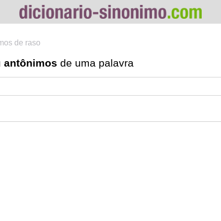
mos de raso
u
antônimos
de uma palavra