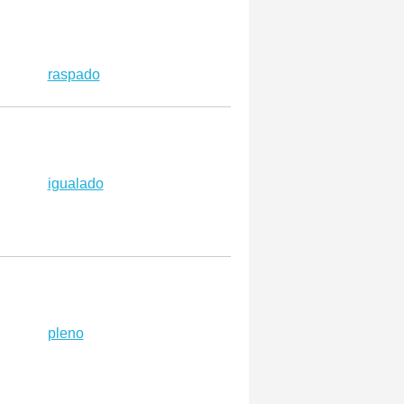
raspado
igualado
pleno