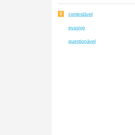
6
contestável
evasivo
questionável