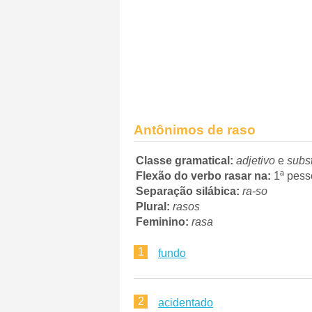
Antônimos de raso
Classe gramatical:
adjetivo
e
subs
Flexão do verbo rasar na:
1ª pesso
Separação silábica:
ra-so
Plural:
rasos
Feminino:
rasa
1
fundo
2
acidentado