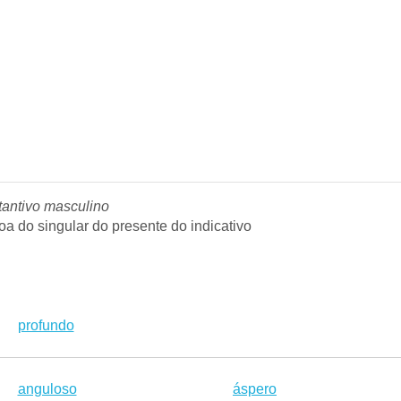
tantivo masculino
a do singular do presente do indicativo
profundo
anguloso
áspero