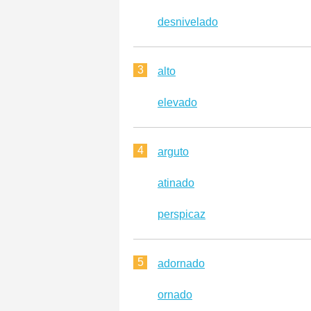
desnivelado
3
alto
elevado
4
arguto
atinado
perspicaz
5
adornado
ornado