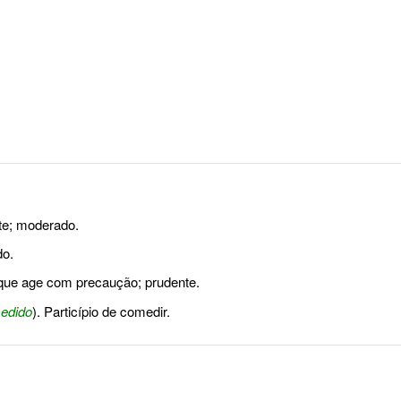
e; moderado.
do.
 que age com precaução; prudente.
edido
). Particípio de comedir.