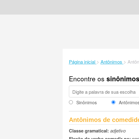
Página inicial
>
Antônimos
>
Antô
Encontre os
sinônimo
Sinônimos
Antônimo
Antônimos de comedid
Classe gramatical:
adjetivo
Flexão do verbo comedir no:
part