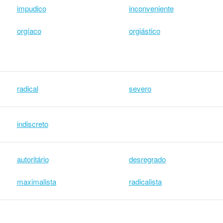
impudico
inconveniente
orgíaco
orgiástico
radical
severo
indiscreto
autoritário
desregrado
maximalista
radicalista