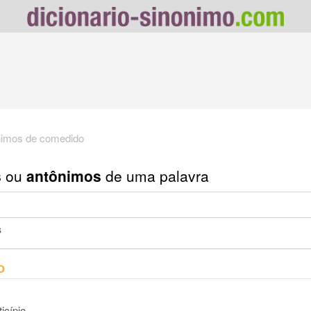
nimos de comedido
s
ou
antônimos
de uma palavra
s
o
icípio