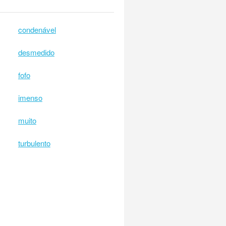
condenável
desmedido
fofo
imenso
muito
turbulento