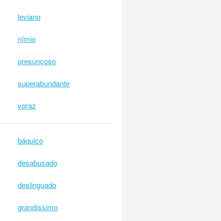
leviano
nímio
presunçoso
superabundante
voraz
báquico
desabusado
deslinguado
grandíssimo