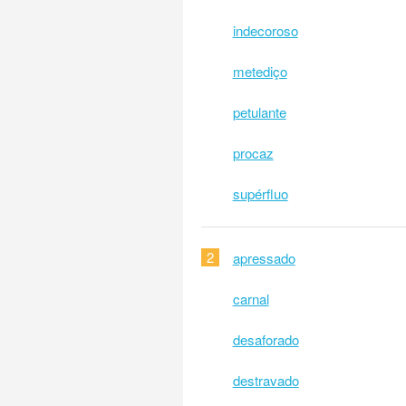
indecoroso
metediço
petulante
procaz
supérfluo
2
apressado
carnal
desaforado
destravado