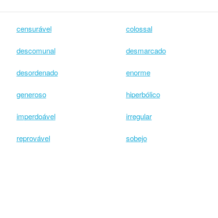
censurável
colossal
descomunal
desmarcado
desordenado
enorme
generoso
hiperbólico
imperdoável
irregular
reprovável
sobejo