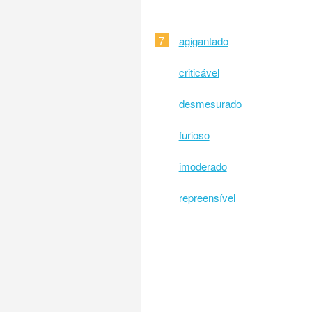
7
agigantado
criticável
desmesurado
furioso
imoderado
repreensível