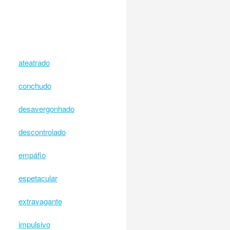
ateatrado
conchudo
desavergonhado
descontrolado
empáfio
espetacular
extravagante
impulsivo