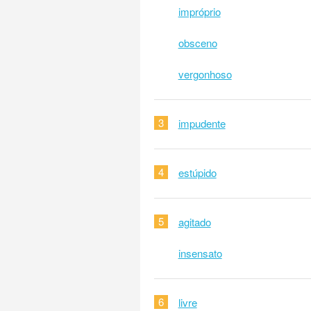
impróprio
obsceno
vergonhoso
3
impudente
4
estúpido
5
agitado
insensato
6
livre