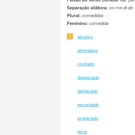
Separação silábica:
co-me-di-do
Plural:
comedidos
Feminino:
comedida
1
abusivo
atrevidaço
confiado
desbocado
desfaçado
escarolado
exagerado
feroz