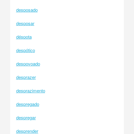
desposado
desposar
déspota
despótico
despovoado
desprazer
desprazimento
despregado
despregar
desprender