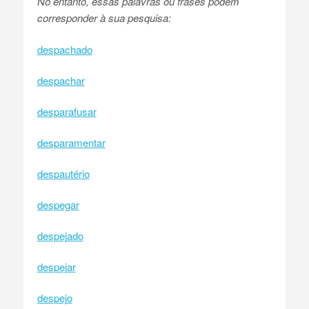
No entanto, essas palavras ou frases podem
corresponder à sua pesquisa:
despachado
despachar
desparafusar
desparamentar
despautério
despegar
despejado
despejar
despejo