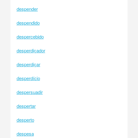
despender
despendido
despercebido
desperdiçador
desperdiçar
desperdício
despersuadir
despertar
desperto
despesa