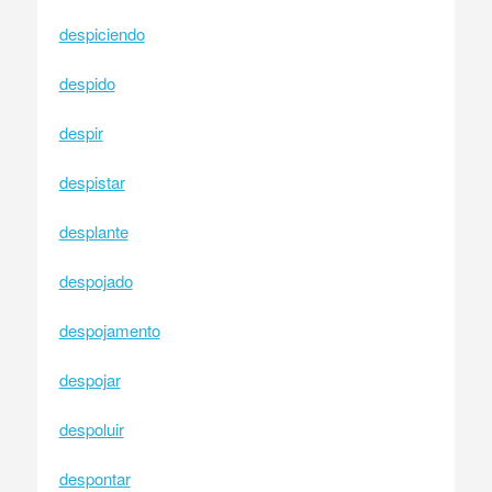
despiciendo
despido
despir
despistar
desplante
despojado
despojamento
despojar
despoluir
despontar