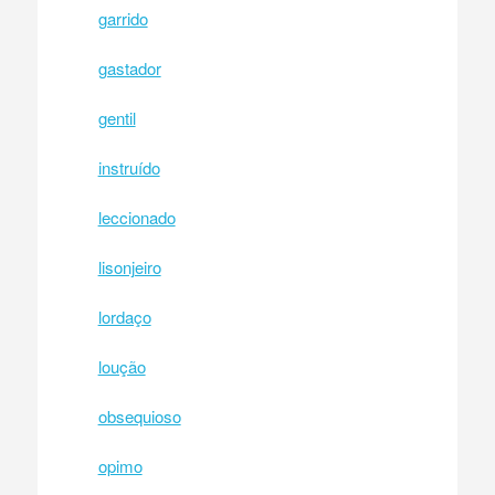
garrido
gastador
gentil
instruído
leccionado
lisonjeiro
lordaço
loução
obsequioso
opimo