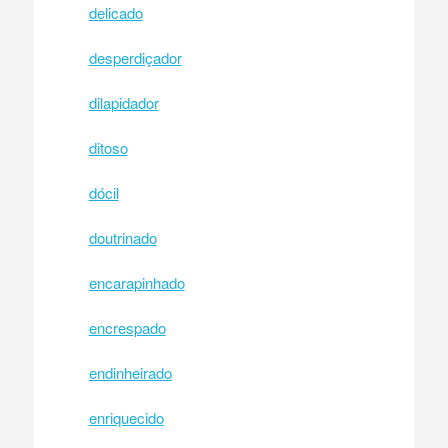
delicado
desperdiçador
dilapidador
ditoso
dócil
doutrinado
encarapinhado
encrespado
endinheirado
enriquecido