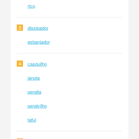
rico
3
dissipador
esbanjador
4
casquilho
janota
peralta
peralvilho
taful