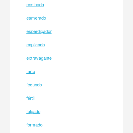
ensinado
esmerado
esperdiçador
explicado
extravagante
farto
fecundo
fértil
folgado
formado