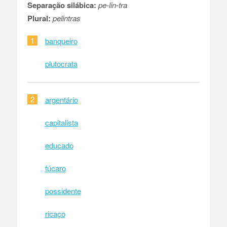
Separação silábica:
pe-lin-tra
Plural:
pelintras
1
banqueiro
plutocrata
2
argentário
capitalista
educado
fúcaro
possidente
ricaço