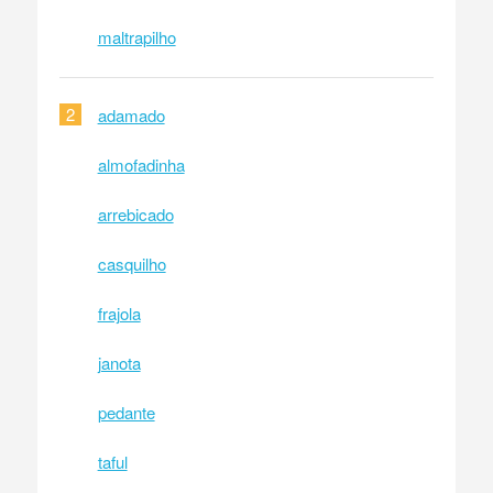
maltrapilho
2
adamado
almofadinha
arrebicado
casquilho
frajola
janota
pedante
taful