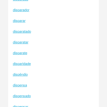
disparador
disparar
disparatado
disparatar
disparate
disparidade
dispêndio
dispensa
dispensado
dispensar