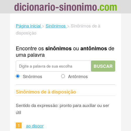
Página inicial
>
Sinônimos
>
Sinônimos de à
disposição
Encontre os
ou
de
sinônimos
antônimos
uma palavra
BUSCAR
Sinônimos
Antônimos
Sinônimos de à disposição
Sentido da expressão: pronto para auxiliar ou ser
útil
1
ao dispor