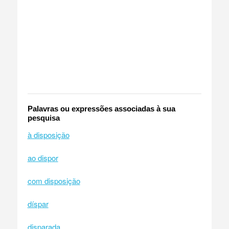
Palavras ou expressões associadas à sua
pesquisa
à disposição
ao dispor
com disposição
díspar
disparada